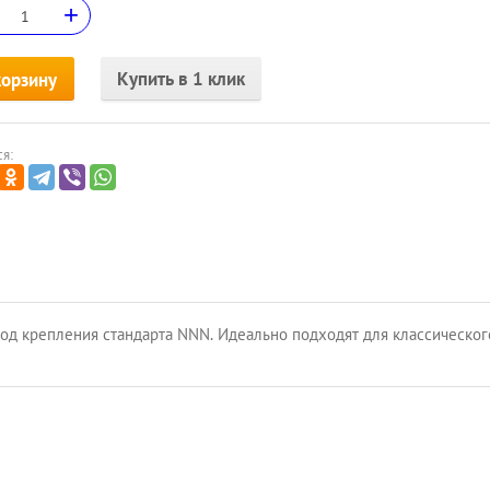
+
Купить в 1 клик
корзину
я:
д крепления стандарта NNN. Идеально подходят для классического