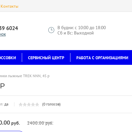
Контакты
939 6024
В будни: с 10:00 до 18:00
Сб и Вс: Выходной
нок
ОССОВКИ
СЕРВИСНЫЙ ЦЕНТР
РАБОТА С ОРГАНИЗАЦИЯМИ
инки лыжные TREK NNN, 45 р
 Р
л:
да
(0 голосов)
0.00
руб.
2400.00
руб.